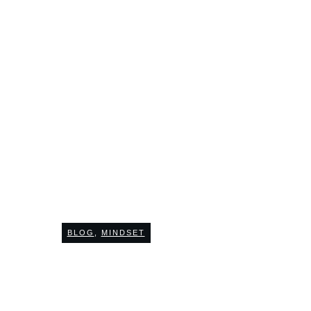
APRIL 23
 ist eine jammerfreie 
BLOG
,
MINDSET
0
COMMENTS