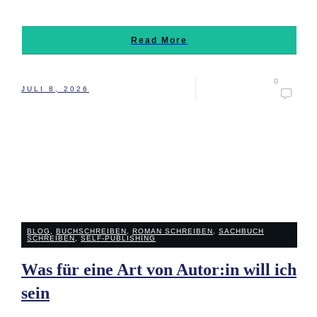
Read More
0
JULI 8, 2026
BLOG
,
BUCHSCHREIBEN
,
ROMAN SCHREIBEN
,
SACHBUCH
SCHREIBEN
,
SELF-PUBLISHING
Was für eine Art von Autor:in will ich
sein