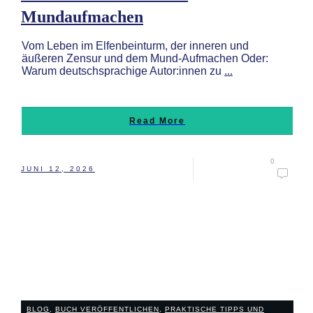
Mundaufmachen
Vom Leben im Elfenbeinturm, der inneren und
äußeren Zensur und dem Mund-Aufmachen Oder:
Warum deutschsprachige Autor:innen zu
...
Read More
0
JUNI 12, 2026
BLOG
,
BUCH VERÖFFENTLICHEN
,
PRAKTISCHE TIPPS UND