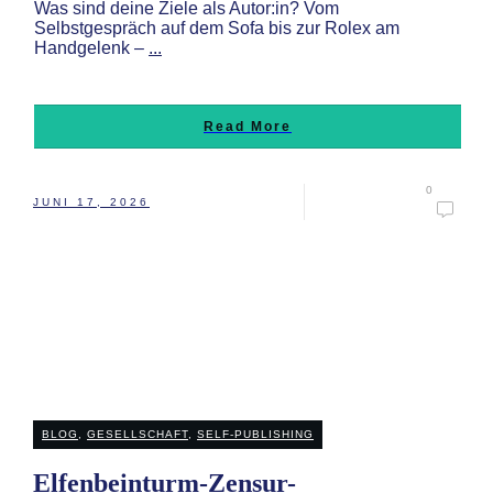
Was sind deine Ziele als Autor:in? Vom
Selbstgespräch auf dem Sofa bis zur Rolex am
Handgelenk –
...
Read More
0
JUNI 17, 2026
BLOG
,
GESELLSCHAFT
,
SELF-PUBLISHING
Elfenbeinturm-Zensur-