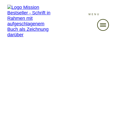
MENU
JUNI 17
Elfenbeinturm-Zensur-
Mundaufmachen