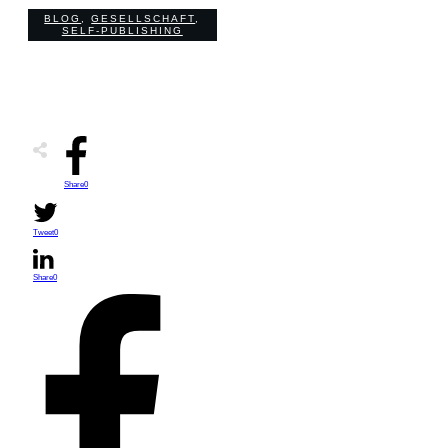
BLOG
,
GESELLSCHAFT
,
0
COMMENTS
SELF-PUBLISHING
Share
0
Tweet
0
Share
0