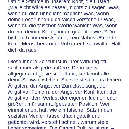
Um die Stimme in unserem Kopf, die flüstert:
„Vielleicht wäre es besser, nichts zu sagen. Was,
wenn du dich unbeliebt machst? Was, wenn
deine Leser:innen dich falsch verstehen? Was,
wenn du die falschen Worte wählst? Was, wenn
du von deinen Kolleg:innen geächtet wirst? Du
bist doch nur eine Autorin, kein Nahost-Experte,
keine Menschen- oder Völkerrechtsanwältin. Halt
dich da raus.“
Diese innere Zensur ist in ihrer Wirkung oft
schlimmer als jede äußere. Denn sie ist
allgegenwärtig, sie schläft nie, sie kennt alle
deine Schwachstellen. Sie speist sich aus deinen
Ängsten: der Angst vor Zurückweisung, der
Angst vor Fehlern, der Angst vor Konflikten, der
Angst vor dem Verlust der eigenen kleinen oder
großen, mühsam aufgebauten Position. Wer
einmal erlebt hat, wie ein falscher Satz in den
sozialen Medien tausendfach geteilt und
geächtet wird, versteht schnell, warum viele
lieber schweigen. Die Cancel Culture ist real –