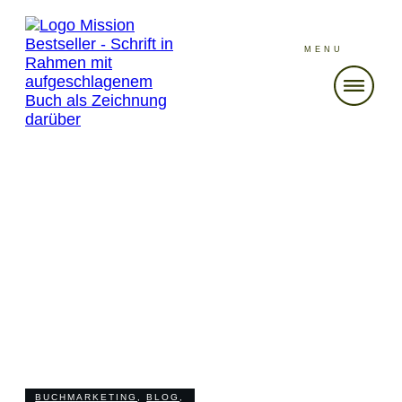
MENU
MAI 31
Newsletter-Marketing für
Autoren und Autorinnen
Aufbau Nutzen Fallstricke
BUCHMARKETING
,
BLOG
,