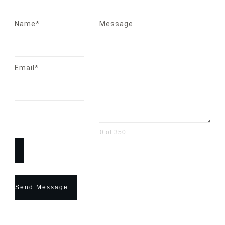
Name*
Message
Email*
0 of 350
Send Message