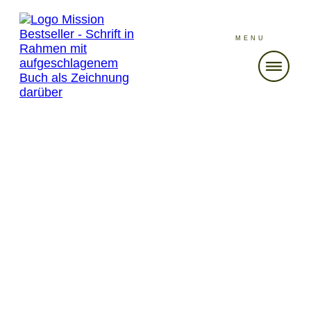
MENU
APRIL 14
Der Osterhase bringt eBook-
Schnäppchen um 99 Cent