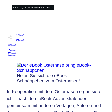
0
BLOG
,
BUCHMARKETING
COMMENTS
Share
0
Tweet
0
Share
0
Share
0
Tweet
0
Share
0
Holen Sie sich die eBook-
Schnäppchen vom Osterhasen!
In Kooperation mit dem Osterhasen organisiere
ich – nach dem eBook-Adventskalender –
gemeinsam mit anderen Verlagen, Autoren und