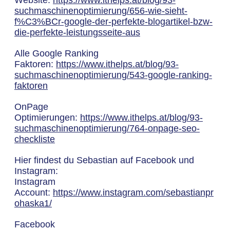
Website:
https://www.ithelps.at/blog/93-
suchmaschinenoptimierung/656-wie-sieht-
f%C3%BCr-google-der-perfekte-blogartikel-bzw-
die-perfekte-leistungsseite-aus
Alle Google Ranking
Faktoren:
https://www.ithelps.at/blog/93-
suchmaschinenoptimierung/543-google-ranking-
faktoren
OnPage
Optimierungen:
https://www.ithelps.at/blog/93-
suchmaschinenoptimierung/764-onpage-seo-
checkliste
Hier findest du Sebastian auf Facebook und
Instagram:
Instagram
Account:
https://www.instagram.com/sebastianpr
ohaska1/
Facebook