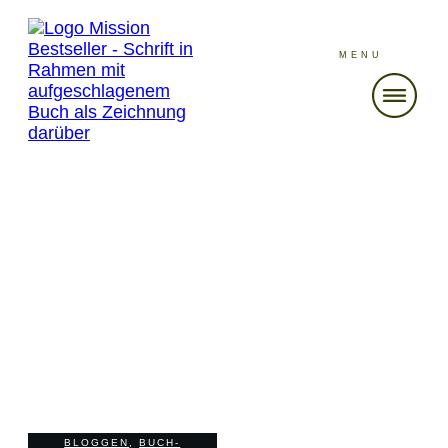
MENU
NOVEMBER 8
SEO –
Suchmaschinenoptimierung mit
Sebastian Prohaska – Folge 186
BLOGGEN
,
BUCH-