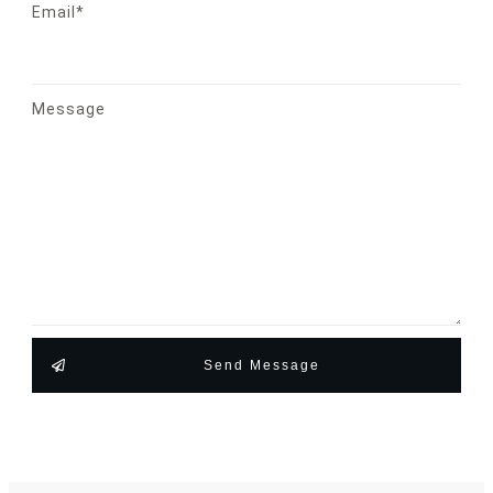
Email*
Message
Send Message