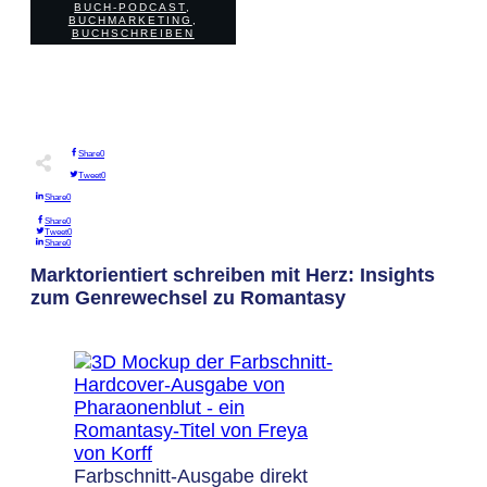
BUCH-PODCAST
,
0
BUCHMARKETING
,
COMMENTS
BUCHSCHREIBEN
Share
0
Tweet
0
Share
0
Share
0
Tweet
0
Share
0
Marktorientiert schreiben mit Herz: Insights
zum Genrewechsel zu Romantasy
Farbschnitt-Ausgabe direkt