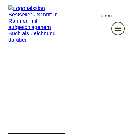
MENU
MAI 8
Folge 325 Writing to Market
authentisch meistern – Freya
von Korff über den Wechsel zu
Romantasy