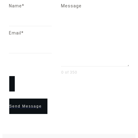
Name*
Message
Email*
0 of 350
Send Message