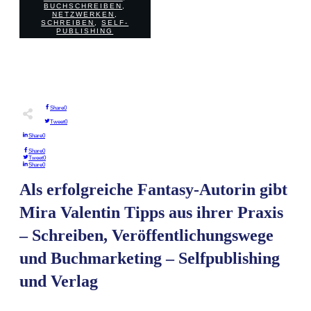
0
BUCHSCHREIBEN
,
COMMENTS
NETZWERKEN
,
SCHREIBEN
,
SELF-
PUBLISHING
Share
0
Tweet
0
Share
0
Share
0
Tweet
0
Share
0
Als erfolgreiche Fantasy-Autorin gibt
Mira Valentin Tipps aus ihrer Praxis
– Schreiben, Veröffentlichungswege
und Buchmarketing – Selfpublishing
und Verlag