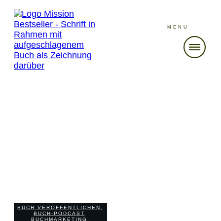
MENU
NOVEMBER 19
Folge 308 Bestsellerautorin Mira
Valentin verrät 111 Tipps und
Tricks für erfolgreiches
Schreiben und Vermarkten von
Büchern
BUCH VERÖFFENTLICHEN
,
BUCH-PODCAST
,
BUCHMARKETING
,