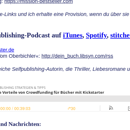
g:
https://mission-bestseller.com
ate-Links und ich erhalte eine Provision, wenn du über sie
ublishing-Podcast auf
iTunes
,
Spotify
,
stitch
ter.de
Tom Oberbichler«:
http://dein_buch.libsyn.com/rss
reiche Selfpublishing-Autorin, die Thriller, Liebesromane
 und Nachrichten: