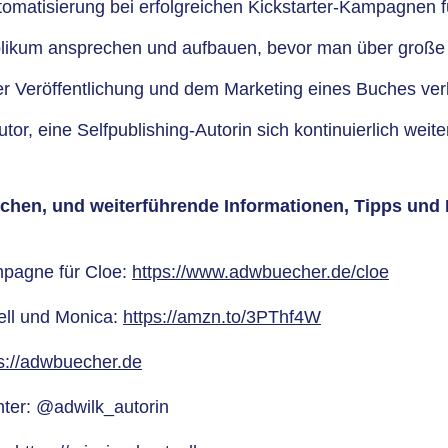
tomatisierung bei erfolgreichen Kickstarter-Kampagnen 
blikum ansprechen und aufbauen, bevor man über große P
der Veröffentlichung und dem Marketing eines Buches v
Autor, eine Selfpublishing-Autorin sich kontinuierlich wei
rechen, und weiterführende Informationen, Tipps un
mpagne für Cloe:
https://www.adwbuecher.de/cloe
ell und Monica:
https://amzn.to/3PThf4W
s://adwbuecher.de
nter: @adwilk_autorin