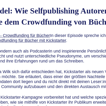
el: Wie Selfpublishing Autor
e dem Crowdfunding von Büche
In dieser Episode spreche ich
dfunding für Bücher mit Kickstarter
.
 sondern auch als Podcasterin und inspirierende Persönli
tlicht und nutzt unterschiedliche Pseudonyme, um versc
 und ihre Erfahrungen rund um das Schreiben.
 Wilk sich dafür entschieden hat, Kickstarter als neuen
 möchte. Sie erläutert, dass einer der größten Nachteile
aten dort liegen und du nicht direkt mit deinen Leser:in
ne Community aufzubauen und den direkten Austausch mit
 Kickstarter-Kampagne vorbereitet hat und welche spezie
eben, wie sie mithilfe von Kickstarter ihr Publikum erw