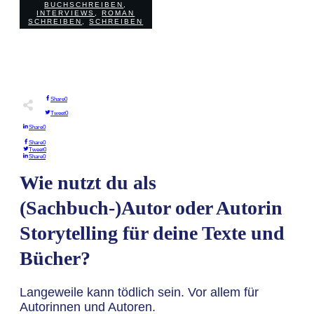
BUCHSCHREIBEN
,
0
COMMENTS
INTERVIEWS
,
ROMAN
SCHREIBEN
,
SCHREIBEN
Share
0
Tweet
0
Share
0
Share
0
Tweet
0
Share
0
Wie nutzt du als
(Sachbuch-)Autor oder Autorin
Storytelling für deine Texte und
Bücher?
Langeweile kann tödlich sein. Vor allem für
Autorinnen und Autoren.