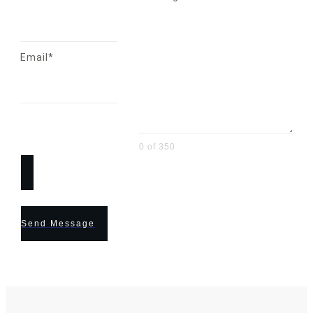
Email*
0 of 350
Send Message